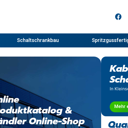
Schaltschrankbau
Spritzgussfert
Kab
Sch
In Kleins
line
Mehr 
roduktkatalog &
ndler Online-Shop
Qual