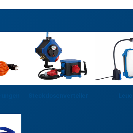
Leuc
erungen
Steckdosenverteiler