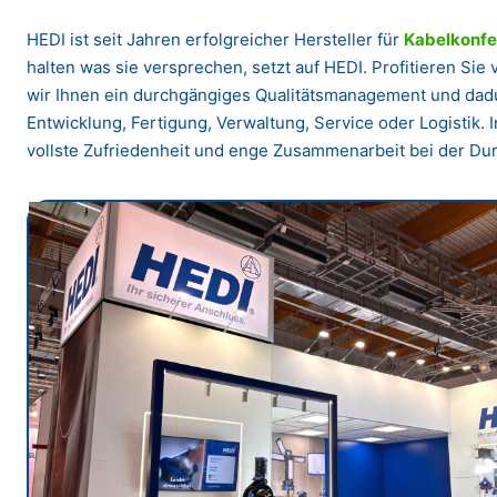
HEDI ist seit Jahren erfolgreicher Hersteller für
Kabelkonfe
halten was sie versprechen, setzt auf HEDI. Profitieren Si
wir Ihnen ein durchgängiges Qualitätsmanagement und dadu
Entwicklung, Fertigung, Verwaltung, Service oder Logistik. I
vollste Zufriedenheit und enge Zusammenarbeit bei der Dur