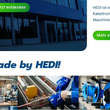
tzt entdecken
HEDI ist 
Kabeltrom
Maschinen
Mehr e
de by HEDI!