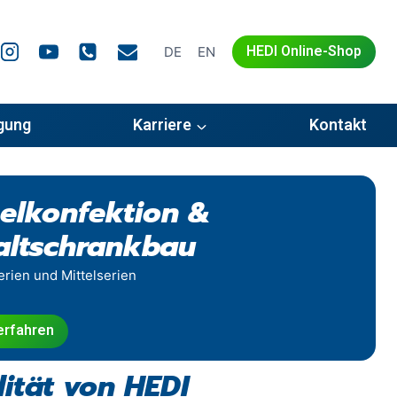
HEDI Online-Shop
DE
EN
igung
Karriere
Kontakt
elkonfektion &
altschrankbau
erien und Mittelserien
erfahren
ität von HEDI